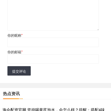
你的昵称
*
你的邮箱
*
提交评论
热点资讯
海会配资官网 坚持喝黄芪泡水，会怎么样？提醒：搭配4味