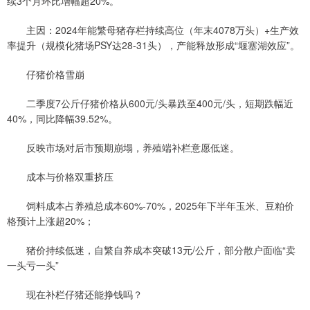
续3个月环比增幅超20%。
主因：2024年能繁母猪存栏持续高位（年末4078万头）+生产效
率提升（规模化猪场PSY达28-31头），产能释放形成“堰塞湖效应”。
仔猪价格雪崩‌
二季度7公斤仔猪价格从600元/头暴跌至400元/头，短期跌幅近
40%，同比降幅39.52%。
反映市场对后市预期崩塌，养殖端补栏意愿低迷。
‌成本与价格双重挤压‌
饲料成本占养殖总成本60%-70%，2025年下半年玉米、豆粕价
格预计上涨超20%；
猪价持续低迷，自繁自养成本突破13元/公斤，部分散户面临“卖
一头亏一头”
现在补栏仔猪还能挣钱吗？