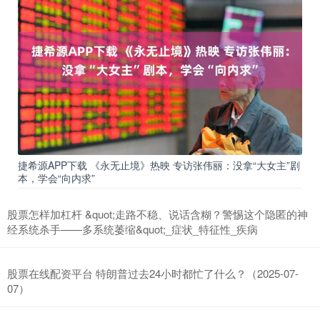
捷希源APP下载 《永无止境》热映 专访张伟丽：没拿“大女主”剧
本，学会“向内求”
股票怎样加杠杆 &quot;走路不稳、说话含糊？警惕这个隐匿的神
经系统杀手——多系统萎缩&quot;_症状_特征性_疾病
股票在线配资平台 特朗普过去24小时都忙了什么？（2025-07-
07）