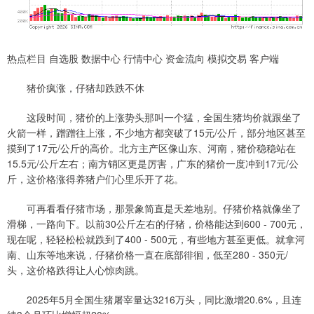
热点栏目 自选股 数据中心 行情中心 资金流向 模拟交易 客户端
猪价疯涨，仔猪却跌跌不休
这段时间，猪价的上涨势头那叫一个猛，全国生猪均价就跟坐了
火箭一样，蹭蹭往上涨，不少地方都突破了15元/公斤，部分地区甚至
摸到了17元/公斤的高价。北方主产区像山东、河南，猪价稳稳站在
15.5元/公斤左右；南方销区更是厉害，广东的猪价一度冲到17元/公
斤，这价格涨得养猪户们心里乐开了花。
可再看看仔猪市场，那景象简直是天差地别。仔猪价格就像坐了
滑梯，一路向下。以前30公斤左右的仔猪，价格能达到600 - 700元，
现在呢，轻轻松松就跌到了400 - 500元，有些地方甚至更低。就拿河
南、山东等地来说，仔猪价格一直在底部徘徊，低至280 - 350元/
头，这价格跌得让人心惊肉跳。
2025年5月全国生猪屠宰量达3216万头，同比激增20.6%，且连