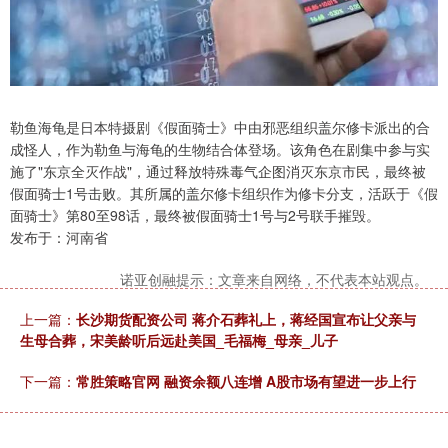
勒鱼海龟是日本特摄剧《假面骑士》中由邪恶组织盖尔修卡派出的合
成怪人，作为勒鱼与海龟的生物结合体登场。该角色在剧集中参与实
施了"东京全灭作战"，通过释放特殊毒气企图消灭东京市民，最终被
假面骑士1号击败。其所属的盖尔修卡组织作为修卡分支，活跃于《假
面骑士》第80至98话，最终被假面骑士1号与2号联手摧毁。
发布于：河南省
诺亚创融提示：文章来自网络，不代表本站观点。
上一篇：
长沙期货配资公司 蒋介石葬礼上，蒋经国宣布让父亲与
生母合葬，宋美龄听后远赴美国_毛福梅_母亲_儿子
下一篇：
常胜策略官网 融资余额八连增 A股市场有望进一步上行