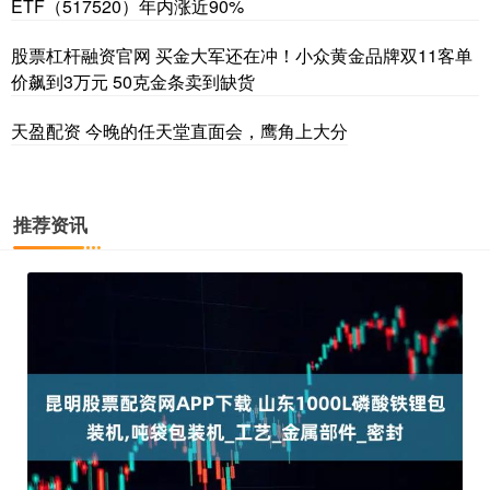
ETF（517520）年内涨近90%
股票杠杆融资官网 买金大军还在冲！小众黄金品牌双11客单
价飙到3万元 50克金条卖到缺货
天盈配资 今晚的任天堂直面会，鹰角上大分
推荐资讯