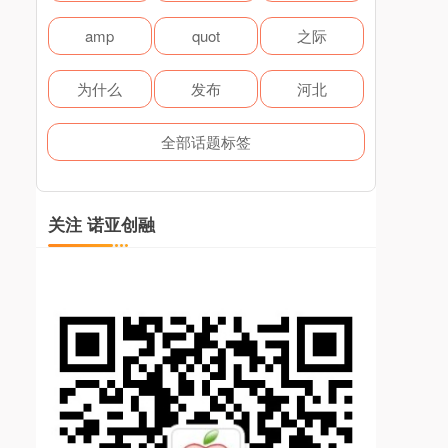
amp
quot
之际
为什么
发布
河北
全部话题标签
关注 诺亚创融