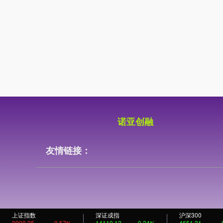
诺亚创融
友情链接：
上证指数
深证成指
沪深300
3900.35
0.57%
14110.12
-0.24%
4651.31
-