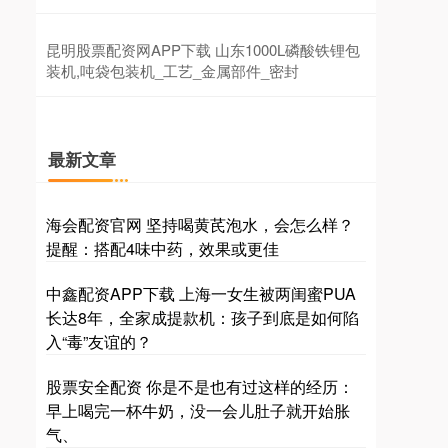
昆明股票配资网APP下载 山东1000L磷酸铁锂包
装机,吨袋包装机_工艺_金属部件_密封
最新文章
海会配资官网 坚持喝黄芪泡水，会怎么样？
提醒：搭配4味中药，效果或更佳
中鑫配资APP下载 上海一女生被两闺蜜PUA
长达8年，全家成提款机：孩子到底是如何陷
入“毒”友谊的？
股票安全配资 你是不是也有过这样的经历：
早上喝完一杯牛奶，没一会儿肚子就开始胀
气、