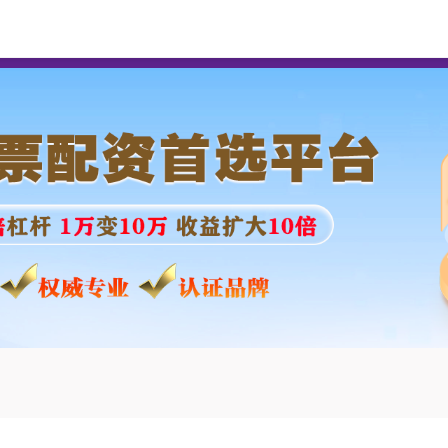
诺亚创融
实盘杠杆配资体验中心
持牌配