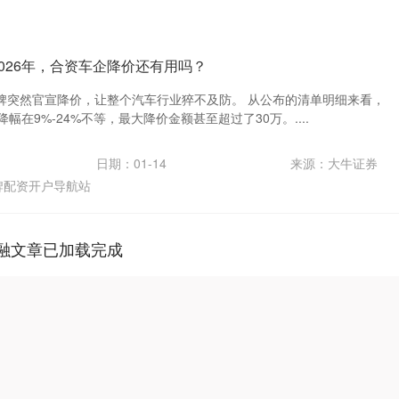
2026年，合资车企降价还有用吗？
牌突然官宣降价，让整个汽车行业猝不及防。 从公布的清单明细来看，
幅在9%-24%不等，最大降价金额甚至超过了30万。....
日期：01-14
来源：大牛证券
牌配资开户导航站
融文章已加载完成